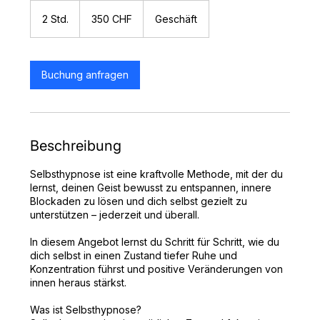
350
Schweizer
2 Std.
2
350 CHF
Geschäft
Franken
S
t
d
.
Buchung anfragen
Beschreibung
Selbsthypnose ist eine kraftvolle Methode, mit der du
lernst, deinen Geist bewusst zu entspannen, innere
Blockaden zu lösen und dich selbst gezielt zu
unterstützen – jederzeit und überall.
In diesem Angebot lernst du Schritt für Schritt, wie du
dich selbst in einen Zustand tiefer Ruhe und
Konzentration führst und positive Veränderungen von
innen heraus stärkst.
Was ist Selbsthypnose?