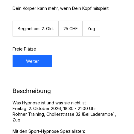
Dein Körper kann mehr, wenn Dein Kopf mitspielt
25
Schweizer
Beginnt am: 2. Okt.
B
25 CHF
Zug
Franken
e
g
i
Freie Plätze
n
n
Weiter
t
a
m
:
2
Beschreibung
.
O
k
Was Hypnose ist und was sie nicht ist
t
Freitag, 2. Oktober 2026, 18:30 - 21:00 Uhr
.
Rohner Training, Chollerstrasse 32 (Bei Laderampe),
Zug
Mit den Sport-Hypnose Spezialisten: